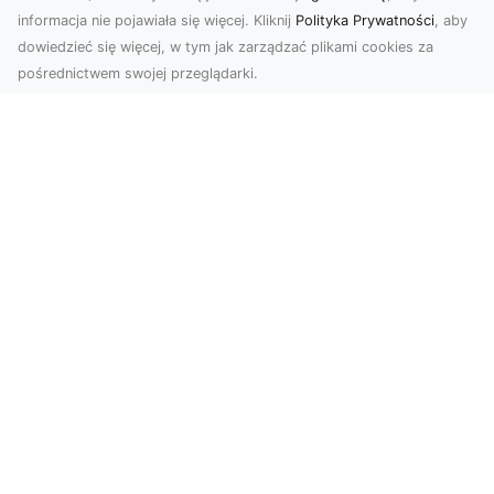
informacja nie pojawiała się więcej. Kliknij
Polityka Prywatności
, aby
dowiedzieć się więcej, w tym jak zarządzać plikami cookies za
pośrednictwem swojej przeglądarki.
Zdjęcia z drona Tarnów – nowoczesne
spojrzenie na biznes
Zdjęcia z drona Tarnów to doskonały sposób na
wzbogacenie Twojej oferty wizualnej. Dzięki
usługom ...