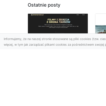
Ostatnie posty
Informujemy, że na naszej stronie stosowane są pliki cookies (tzw. ciast
więcej, w tym jak zarządzać plikami cookies za pośrednictwem swojej p
Zdjęcia z drona
Tarnów –
Mo
nowoczesne
po
spojrzenie na biznes
św
wn
Zdjęcia z drona Tarnów to
doskonały sposób na
Du
wzbogacenie Twojej oferty
nie
wizualnej. Dzięki usługom ...
no
ory