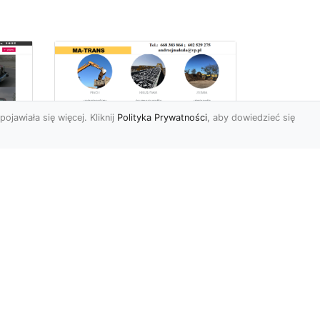
pojawiała się więcej. Kliknij
Polityka Prywatności
, aby dowiedzieć się
Usługi Przygotowania
Terenów Zielonych i
Ogrodów w Radomiu
i
– Oferta MA-TRANS
Kompleksowe
Przygotowanie Terenów
y i
pod Ogrody i Zieleń w
Radomiu Firma MA-TRANS
z Radomia oferuje ...
.