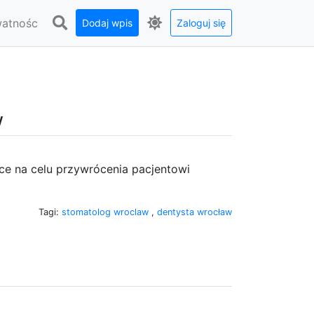
watnośc
Dodaj wpis
Zaloguj się
w
ące na celu przywrócenia pacjentowi
Tagi:
stomatolog wroclaw
,
dentysta wrocław