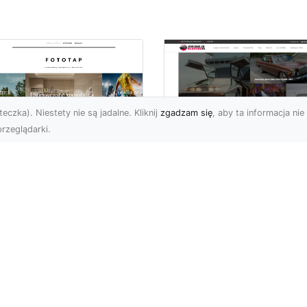
eczka). Niestety nie są jadalne. Kliknij
zgadzam się
, aby ta informacja nie 
rzeglądarki.
tyw graffiti i jego
W królestwie mocy 
pularność w
szybkości: Historia
iecie aranżacji
mustanga fastback
ętrz!
Wstęp: W królestwie moc
ża dawka kolorów,
szybkości - Historia
banalne printy,
mustanga fastback Jeśli
woczesne wzornictwo w
jest jedno auto, które st..
ginalnym stylu – nikogo