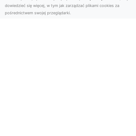
dowiedzieć się więcej, w tym jak zarządzać plikami cookies za
pośrednictwem swojej przeglądarki.
Zdjęcia z drona Tarnów – nowoczesne
spojrzenie na biznes
Zdjęcia z drona Tarnów to doskonały sposób na
wzbogacenie Twojej oferty wizualnej. Dzięki
usługom ...