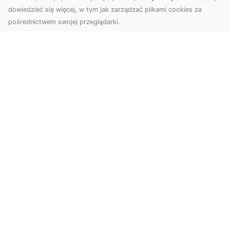
dowiedzieć się więcej, w tym jak zarządzać plikami cookies za
pośrednictwem swojej przeglądarki.
Zdjęcia z drona Tarnów – nowoczesne
spojrzenie na biznes
Zdjęcia z drona Tarnów to doskonały sposób na
wzbogacenie Twojej oferty wizualnej. Dzięki
usługom ...