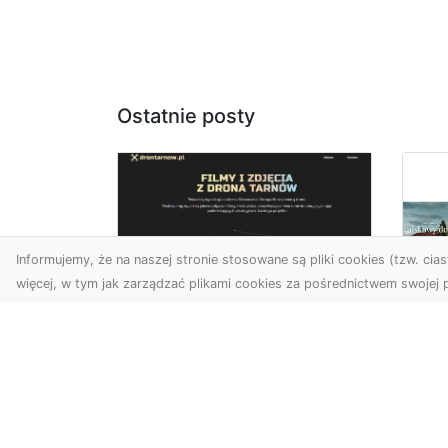
Ostatnie posty
Informujemy, że na naszej stronie stosowane są pliki cookies (tzw. ciast
więcej, w tym jak zarządzać plikami cookies za pośrednictwem swojej p
Zdjęcia z drona
Tarnów –
Mo
nowoczesne
po
spojrzenie na biznes
św
wn
Zdjęcia z drona Tarnów to