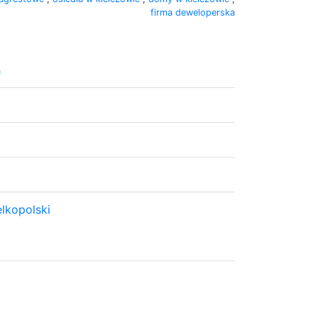
firma deweloperska
h
lkopolski