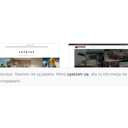
eczka). Niestety nie są jadalne. Kliknij
zgadzam się
, aby ta informacja nie 
rzeglądarki.
tyw graffiti i jego
W królestwie mocy 
pularność w
szybkości: Historia
iecie aranżacji
mustanga fastback
ętrz!
Wstęp: W królestwie moc