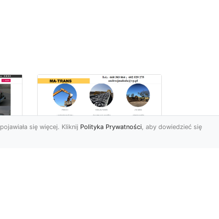
pojawiała się więcej. Kliknij
Polityka Prywatności
, aby dowiedzieć się
Usługi Przygotowania
Terenów Zielonych i
Ogrodów w Radomiu
i
– Oferta MA-TRANS
Kompleksowe
Przygotowanie Terenów
y i