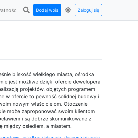
watnośc
Dodaj wpis
Zaloguj się
nie bliskość wielkiego miasta, ośrodka
nie jest możliwe dzięki ofercie dewelopera
alizacją projektów, objętych programem
ne w ofercie to pewność solidnej budowy i
swoim nowym właścicielom. Otoczenie
jakie może zaproponować swoim klientom
ocławiem i są dobrze skomunikowane z
ię między osiedlem, a miastem.
 agrestowe
,
osiedla w kiełczowie
,
domy w kiełczowie
,