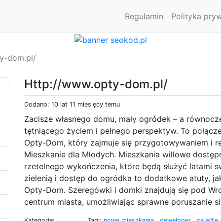
Regulamin
Polityka pry
y-dom.pl/
Http://www.opty-dom.pl/
Dodano: 10 lat 11 miesięcy temu
Zacisze własnego domu, mały ogródek – a równocześ
tętniącego życiem i pełnego perspektyw. To połącze
Opty-Dom, który zajmuje się przygotowywaniem i re
Mieszkanie dla Młodych. Mieszkania willowe dostęp
rzetelnego wykończenia, które będą służyć latami 
zielenią i dostęp do ogródka to dodatkowe atuty, 
Opty-Dom. Szeregówki i domki znajdują się pod Wr
centrum miasta, umożliwiając sprawne poruszanie s
Kategorie:
Tagi:
nowe mieszkania
,
deweloper
,
osiedle