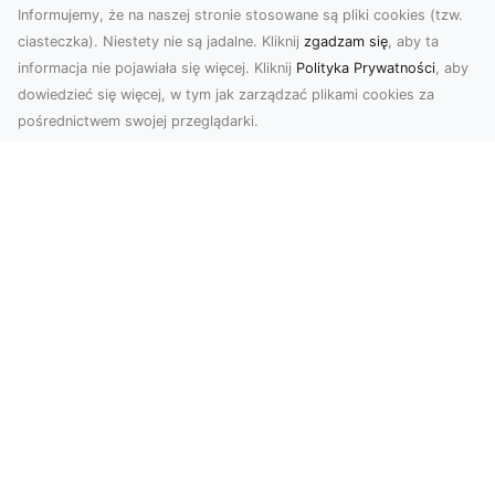
Zdjęcia z drona Tarnów – nowoczesne
Informujemy, że na naszej stronie stosowane są pliki cookies (tzw.
spojrzenie na biznes
ciasteczka). Niestety nie są jadalne. Kliknij
zgadzam się
, aby ta
informacja nie pojawiała się więcej. Kliknij
Polityka Prywatności
, aby
Zdjęcia z drona Tarnów to doskonały sposób na
dowiedzieć się więcej, w tym jak zarządzać plikami cookies za
wzbogacenie Twojej oferty wizualnej. Dzięki
pośrednictwem swojej przeglądarki.
usługom ...
Motyw graffiti i jego popularność w
świecie aranżacji wnętrz!
Duża dawka kolorów, niebanalne printy,
nowoczesne wzornictwo w oryginalnym stylu –
nikogo nie pow...
W królestwie mocy i szybkości:
Historia mustanga fastback