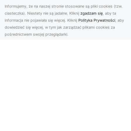
Informujemy, że na naszej stronie stosowane są pliki cookies (tzw.
ciasteczka). Niestety nie są jadalne. Kliknij
zgadzam się
, aby ta
informacja nie pojawiała się więcej. Kliknij
Polityka Prywatności
, aby
dowiedzieć się więcej, w tym jak zarządzać plikami cookies za
pośrednictwem swojej przeglądarki.
Zdjęcia z drona Tarnów – nowoczesne
spojrzenie na biznes
Zdjęcia z drona Tarnów to doskonały sposób na
wzbogacenie Twojej oferty wizualnej. Dzięki
usługom ...