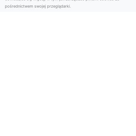
pośrednictwem swojej przeglądarki.
Zdjęcia z drona Tarnów – nowoczesne
spojrzenie na biznes
Zdjęcia z drona Tarnów to doskonały sposób na
wzbogacenie Twojej oferty wizualnej. Dzięki
usługom ...