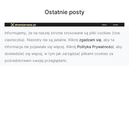
Ostatnie posty
Informujemy, że na naszej stronie stosowane są pliki cookies (tzw.
ciasteczka). Niestety nie są jadalne. Kliknij
zgadzam się
, aby ta
informacja nie pojawiała się więcej. Kliknij
Polityka Prywatności
, aby
dowiedzieć się więcej, w tym jak zarządzać plikami cookies za
pośrednictwem swojej przeglądarki.
Zdjęcia z drona Tarnów – nowoczesne
spojrzenie na biznes
Zdjęcia z drona Tarnów to doskonały sposób na
wzbogacenie Twojej oferty wizualnej. Dzięki
usługom ...