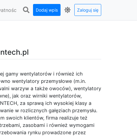
watnośc
Dodaj wpis
Zaloguj się
antech.pl
ej gamy wentylatorów i również ich
wno wentylatory przemysłowe (m.in.
alni warzyw a także owoców), wentylatory
e), jak oraz wirniki wentylatorów,
ANTECH, za sprawą ich wysokiej klasy a
wanie w rozlicznych gałęziach przemysłu.
swoich klientów, firma realizuje też
otrzebami, zasobami i również wymogami
otrzebowania rynku prowadzone przez