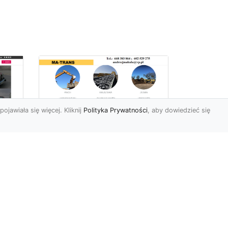
pojawiała się więcej. Kliknij
Polityka Prywatności
, aby dowiedzieć się
Usługi Przygotowania
Terenów Zielonych i
Ogrodów w Radomiu
i
– Oferta MA-TRANS
Kompleksowe
Przygotowanie Terenów
y i
pod Ogrody i Zieleń w
Radomiu Firma MA-TRANS