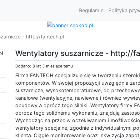
Regulamin
Polityka pry
zarnicze - http://fantech.pl
Wentylatory suszarnicze - http://f
Dodano: 8 lat 3 miesiące temu
Firma FANTECH specjalizuje się w tworzeniu szeroki
komponentów. W swojej propozycji uwzględnia zaró
suszarnicze, wysokotemperaturowe, do przechowyw
kanałowe (wentylacyjne, nawiewne i również wywiewn
obudowy a oprócz tego silniki. Wentylatory firmy F
oprócz tego solidnemu wykonaniu, znajdują zastoso
Wychodząc na przeciw oczekiwaniom i możliwościom 
wentylatory specjalne, zgodnie z indywidualnymi p
klienta. Ciągłe monitorowanie oraz inkwizycja zap