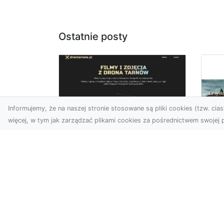
Ostatnie posty
Informujemy, że na naszej stronie stosowane są pliki cookies (tzw. ciast
więcej, w tym jak zarządzać plikami cookies za pośrednictwem swojej p
Zdjęcia z drona
Tarnów –
Mo
nowoczesne
po
spojrzenie na biznes
św
wn
Zdjęcia z drona Tarnów to
doskonały sposób na
Du
wzbogacenie Twojej oferty
nie