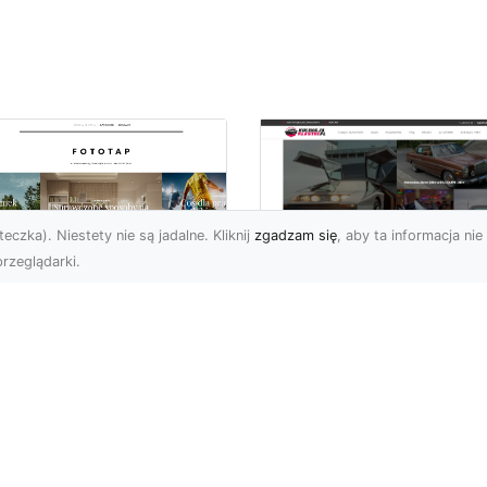
eczka). Niestety nie są jadalne. Kliknij
zgadzam się
, aby ta informacja nie 
rzeglądarki.
tyw graffiti i jego
W królestwie mocy 
pularność w
szybkości: Historia
iecie aranżacji
mustanga fastback
ętrz!
Wstęp: W królestwie moc
ża dawka kolorów,
szybkości - Historia
banalne printy,