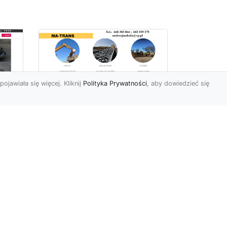
pojawiała się więcej. Kliknij
Polityka Prywatności
, aby dowiedzieć się
Usługi Przygotowania
Terenów Zielonych i
Ogrodów w Radomiu
i
– Oferta MA-TRANS
Kompleksowe
Przygotowanie Terenów
y i
pod Ogrody i Zieleń w
Radomiu Firma MA-TRANS
z Radomia oferuje ...
.