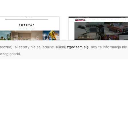
eczka). Niestety nie są jadalne. Kliknij
zgadzam się
, aby ta informacja nie 
rzeglądarki.
tyw graffiti i jego
W królestwie mocy 
pularność w
szybkości: Historia
iecie aranżacji
mustanga fastback
ętrz!
Wstęp: W królestwie moc
ża dawka kolorów,
szybkości - Historia
banalne printy,
mustanga fastback Jeśli
woczesne wzornictwo w
jest jedno auto, które st..
ginalnym stylu – nikogo