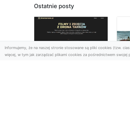
Ostatnie posty
Informujemy, że na naszej stronie stosowane są pliki cookies (tzw. ciast
więcej, w tym jak zarządzać plikami cookies za pośrednictwem swojej p
Zdjęcia z drona
Tarnów –
Mo
nowoczesne
po
spojrzenie na biznes
św
wn
Zdjęcia z drona Tarnów to
doskonały sposób na
Du
wzbogacenie Twojej oferty
nie
wizualnej. Dzięki usługom ...
no
ory