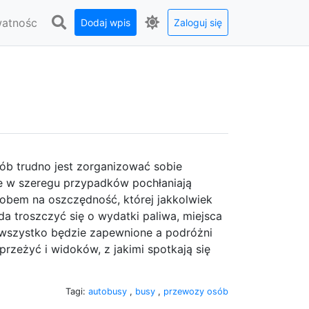
watnośc
Dodaj wpis
Zaloguj się
ób trudno jest zorganizować sobie
e w szeregu przypadków pochłaniają
bem na oszczędność, której jakkolwiek
 troszczyć się o wydatki paliwa, miejsca
 wszystko będzie zapewnione a podróżni
rzeżyć i widoków, z jakimi spotkają się
Tagi:
autobusy
,
busy
,
przewozy osób