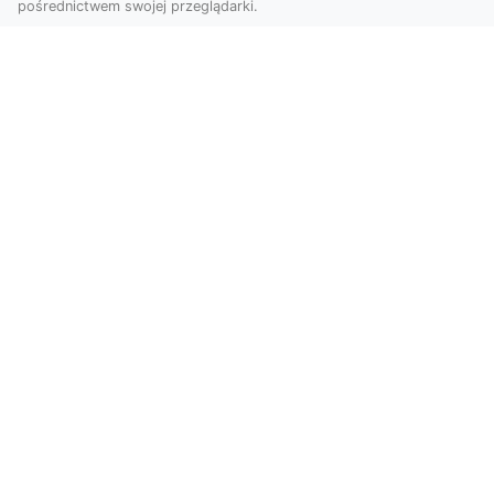
pośrednictwem swojej przeglądarki.
Zdjęcia z drona Tarnów – nowoczesne
spojrzenie na biznes
Zdjęcia z drona Tarnów to doskonały sposób na
wzbogacenie Twojej oferty wizualnej. Dzięki
usługom ...