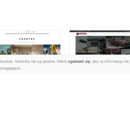
eczka). Niestety nie są jadalne. Kliknij
zgadzam się
, aby ta informacja nie 
rzeglądarki.
tyw graffiti i jego
W królestwie mocy 
pularność w
szybkości: Historia
iecie aranżacji
mustanga fastback
ętrz!
Wstęp: W królestwie moc
ża dawka kolorów,
szybkości - Historia
banalne printy,
mustanga fastback Jeśli