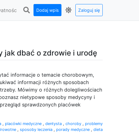
watnośc
Dodaj wpis
Zaloguj się
 jak dbać o zdrowie i urodę
ytać informacje o temacie chorobowym,
zukiwać informacji różnych sposobach
potrzeby. Mówimy o różnych dolegliwościach
apoznasz nietypowe sposoby medycyny i
ż przegląd sprawdzonych placówek
a
,
placówki medyczne
,
dentysta
,
choroby
,
problemy
drowotne
,
sposoby leczenia
,
porady medyczne
,
dieta