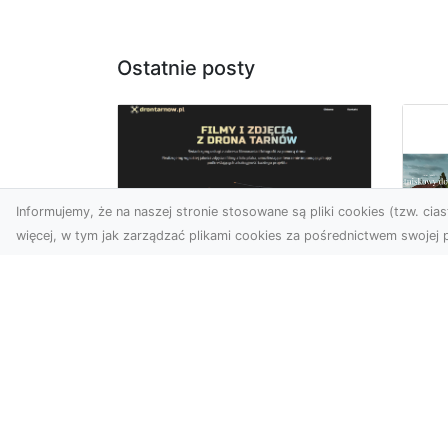
Ostatnie posty
Informujemy, że na naszej stronie stosowane są pliki cookies (tzw. ciast
więcej, w tym jak zarządzać plikami cookies za pośrednictwem swojej p
Zdjęcia z drona
Tarnów –
Mo
nowoczesne
po
spojrzenie na biznes
św
wn
Zdjęcia z drona Tarnów to
doskonały sposób na
Du
wzbogacenie Twojej oferty
nie