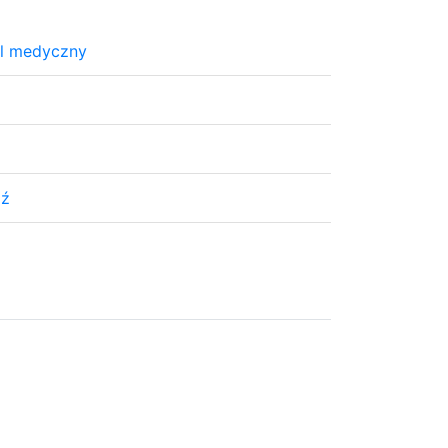
al medyczny
dź