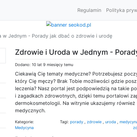
Regulamin
Polityka pry
a w Jednym - Porady jak dbać o zdrowie i urodę
Zdrowie i Uroda w Jednym - Porady
Dodano: 10 lat 9 miesięcy temu
Ciekawią Cię tematy medyczne? Potrzebujesz pocz
który Cię męczy? Brak Tobie możliwości gdzie pos
leczenia? Nasz portal jest podpowiedzią na takie 
i zagadkach zdrowotnych, dzięki temu portalowi z
dermokosmetologii. Na witrynie ukazujemy równie
medycznych.
Kategorie:
Tagi:
porady
,
zdrowie
,
uroda
,
medycyn
Medycyna
z