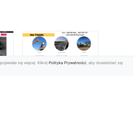
pojawiała się więcej. Kliknij
Polityka Prywatności
, aby dowiedzieć się
Usługi Przygotowania
Terenów Zielonych i
Ogrodów w Radomiu
i
– Oferta MA-TRANS
Kompleksowe
Przygotowanie Terenów
y i
pod Ogrody i Zieleń w
Radomiu Firma MA-TRANS