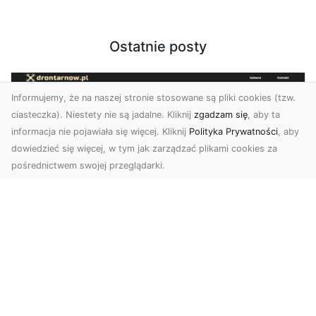
Ostatnie posty
Informujemy, że na naszej stronie stosowane są pliki cookies (tzw.
ciasteczka). Niestety nie są jadalne. Kliknij
zgadzam się
, aby ta
informacja nie pojawiała się więcej. Kliknij
Polityka Prywatności
, aby
dowiedzieć się więcej, w tym jak zarządzać plikami cookies za
pośrednictwem swojej przeglądarki.
Zdjęcia z drona Tarnów – nowoczesne
spojrzenie na biznes
Zdjęcia z drona Tarnów to doskonały sposób na
wzbogacenie Twojej oferty wizualnej. Dzięki