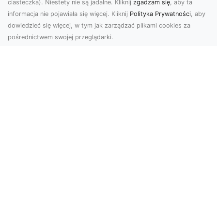
ciasteczka). Niestety nie są jadalne. Kliknij
zgadzam się
, aby ta
informacja nie pojawiała się więcej. Kliknij
Polityka Prywatności
, aby
dowiedzieć się więcej, w tym jak zarządzać plikami cookies za
pośrednictwem swojej przeglądarki.
Zdjęcia z drona Tarnów – nowoczesne
spojrzenie na biznes
Zdjęcia z drona Tarnów to doskonały sposób na
wzbogacenie Twojej oferty wizualnej. Dzięki
usługom ...