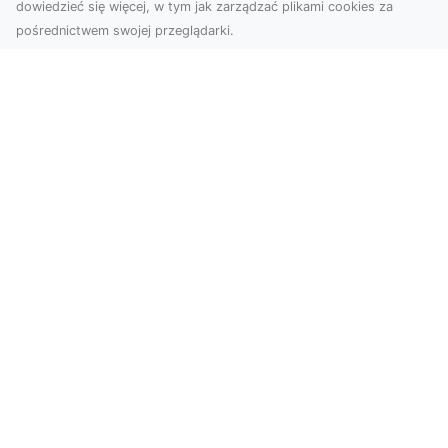
dowiedzieć się więcej, w tym jak zarządzać plikami cookies za
pośrednictwem swojej przeglądarki.
Zdjęcia z drona Tarnów – nowoczesne
spojrzenie na biznes
Zdjęcia z drona Tarnów to doskonały sposób na
wzbogacenie Twojej oferty wizualnej. Dzięki
usługom ...
Motyw graffiti i jego popularność w
świecie aranżacji wnętrz!
Duża dawka kolorów, niebanalne printy,
nowoczesne wzornictwo w oryginalnym stylu –