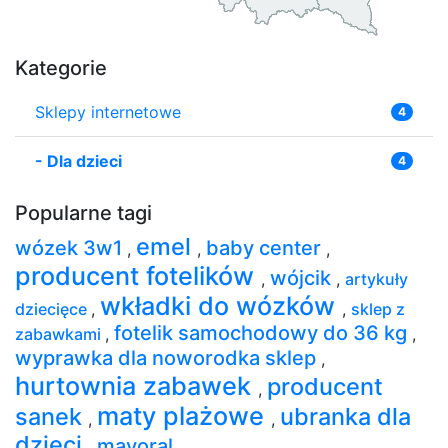
Kategorie
Sklepy internetowe
4
-
Dla dzieci
4
Popularne tagi
emel
wózek 3w1
baby center
,
,
,
producent fotelików
wójcik
,
,
artykuły
wkładki do wózków
dziecięce
,
,
sklep z
fotelik samochodowy do 36 kg
zabawkami
,
,
wyprawka dla noworodka sklep
,
hurtownia zabawek
producent
,
maty plażowe
sanek
ubranka dla
,
,
dzieci
mayoral
,