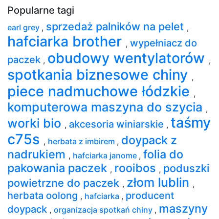
Popularne tagi
sprzedaż palników na pelet
earl grey
,
,
hafciarka brother
wypełniacz do
,
obudowy wentylatorów
paczek
,
,
spotkania biznesowe chiny
,
piece nadmuchowe łódzkie
,
komputerowa maszyna do szycia
,
taśmy
worki bio
akcesoria winiarskie
,
,
c75s
doypack z
,
herbata z imbirem
,
nadrukiem
folia do
,
hafciarka janome
,
pakowania paczek
rooibos
poduszki
,
,
złom lublin
powietrzne do paczek
,
,
herbata oolong
producent
,
hafciarka
,
maszyny
doypack
,
organizacja spotkań chiny
,