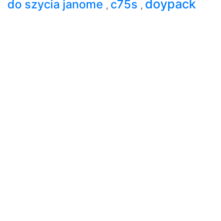
doypack
do szycia janome
c75s
,
,