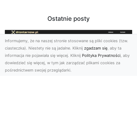
Ostatnie posty
Informujemy, że na naszej stronie stosowane są pliki cookies (tzw.
ciasteczka). Niestety nie są jadalne. Kliknij
zgadzam się
, aby ta
informacja nie pojawiała się więcej. Kliknij
Polityka Prywatności
, aby
dowiedzieć się więcej, w tym jak zarządzać plikami cookies za
pośrednictwem swojej przeglądarki.
Zdjęcia z drona Tarnów – nowoczesne
spojrzenie na biznes
Zdjęcia z drona Tarnów to doskonały sposób na
wzbogacenie Twojej oferty wizualnej. Dzięki