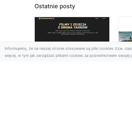
Ostatnie posty
Informujemy, że na naszej stronie stosowane są pliki cookies (tzw. ciast
więcej, w tym jak zarządzać plikami cookies za pośrednictwem swojej p
Zdjęcia z drona
Tarnów –
Mo
nowoczesne
po
spojrzenie na biznes
św
wn
Zdjęcia z drona Tarnów to
doskonały sposób na
Du
wzbogacenie Twojej oferty
nie
wizualnej. Dzięki usługom ...
no
ory