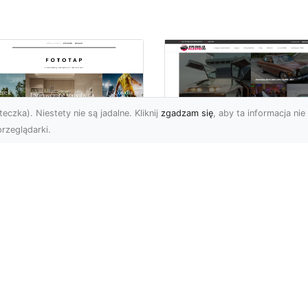
eczka). Niestety nie są jadalne. Kliknij
zgadzam się
, aby ta informacja nie 
rzeglądarki.
tyw graffiti i jego
W królestwie mocy 
pularność w
szybkości: Historia
iecie aranżacji
mustanga fastback
ętrz!
Wstęp: W królestwie moc
ża dawka kolorów,
szybkości - Historia
banalne printy,
mustanga fastback Jeśli
woczesne wzornictwo w
jest jedno auto, które st..
ginalnym stylu – nikogo