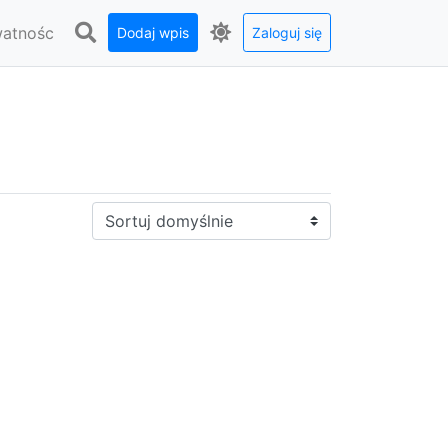
watnośc
Dodaj wpis
Zaloguj się
Sortuj: