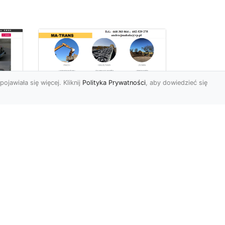
pojawiała się więcej. Kliknij
Polityka Prywatności
, aby dowiedzieć się
Usługi Przygotowania
Terenów Zielonych i
Ogrodów w Radomiu
i
– Oferta MA-TRANS
Kompleksowe
Przygotowanie Terenów
y i
pod Ogrody i Zieleń w
Radomiu Firma MA-TRANS
z Radomia oferuje ...
.