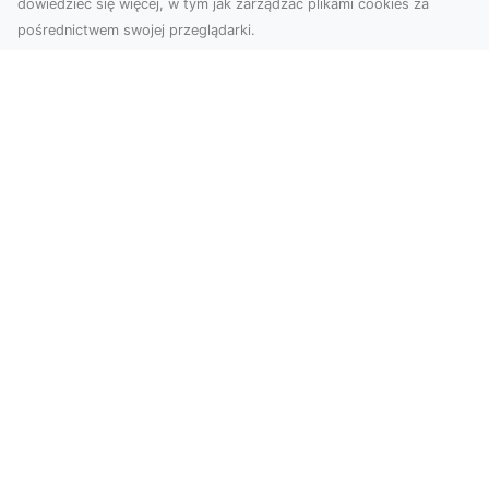
dowiedzieć się więcej, w tym jak zarządzać plikami cookies za
pośrednictwem swojej przeglądarki.
Zdjęcia z drona Tarnów – nowoczesne
spojrzenie na biznes
Zdjęcia z drona Tarnów to doskonały sposób na
wzbogacenie Twojej oferty wizualnej. Dzięki
usługom ...