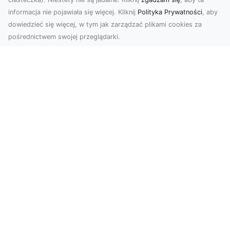
informacja nie pojawiała się więcej. Kliknij
Polityka Prywatności
, aby
dowiedzieć się więcej, w tym jak zarządzać plikami cookies za
pośrednictwem swojej przeglądarki.
Zdjęcia z drona Tarnów – nowoczesne
spojrzenie na biznes
Zdjęcia z drona Tarnów to doskonały sposób na
wzbogacenie Twojej oferty wizualnej. Dzięki
usługom ...
Motyw graffiti i jego popularność w
świecie aranżacji wnętrz!