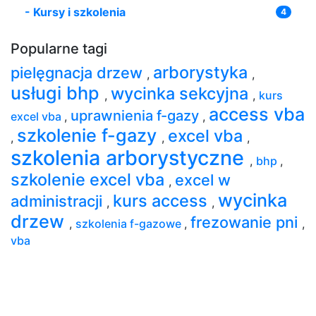
-
Kursy i szkolenia
4
Popularne tagi
arborystyka
pielęgnacja drzew
,
,
usługi bhp
wycinka sekcyjna
,
,
kurs
access vba
uprawnienia f-gazy
excel vba
,
,
szkolenie f-gazy
excel vba
,
,
,
szkolenia arborystyczne
,
bhp
,
szkolenie excel vba
excel w
,
wycinka
kurs access
administracji
,
,
drzew
frezowanie pni
,
szkolenia f-gazowe
,
,
vba