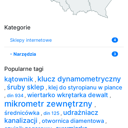
Kategorie
Sklepy internetowe
4
-
Narzędzia
3
Popularne tagi
klucz dynamometryczny
kątownik
,
śruby sklep
klej do styropianu w piance
,
,
wiertarko wkrętarka dewalt
,
din 934
,
,
mikrometr zewnętrzny
,
udrażniacz
średnicówka
,
din 125
,
kanalizacji
otwornica diamentowa
,
,