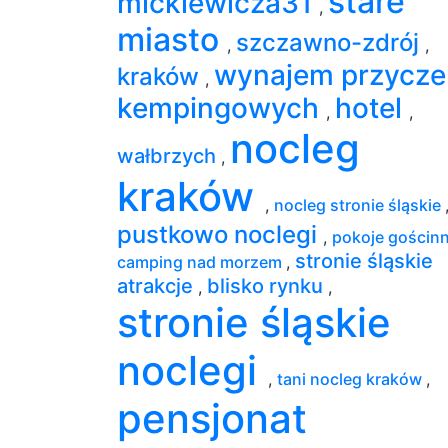
stare
mickiewicza31
,
miasto
szczawno-zdrój
,
,
wynajem przycze
kraków
,
kempingowych
hotel
,
,
nocleg
wałbrzych
,
kraków
,
nocleg stronie śląskie
pustkowo noclegi
,
pokoje gościn
stronie śląskie
camping nad morzem
,
atrakcje
blisko rynku
,
,
stronie śląskie
noclegi
,
tani nocleg kraków
,
pensjonat