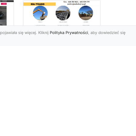
pojawiała się więcej. Kliknij
Polityka Prywatności
, aby dowiedzieć się
Usługi Przygotowania
Terenów Zielonych i
Ogrodów w Radomiu
i
– Oferta MA-TRANS
Kompleksowe
Przygotowanie Terenów
y i
pod Ogrody i Zieleń w
Radomiu Firma MA-TRANS
z Radomia oferuje ...
.