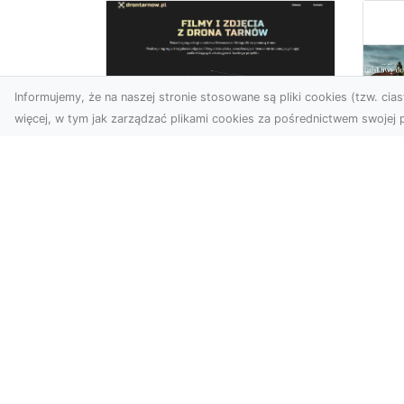
Informujemy, że na naszej stronie stosowane są pliki cookies (tzw. ciast
więcej, w tym jak zarządzać plikami cookies za pośrednictwem swojej p
Zdjęcia z drona
Tarnów –
Mo
nowoczesne
po
spojrzenie na biznes
św
wn
Zdjęcia z drona Tarnów to
doskonały sposób na
Du
wzbogacenie Twojej oferty
nie
wizualnej. Dzięki usługom ...
no
ory
nie