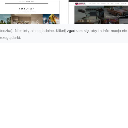
eczka). Niestety nie są jadalne. Kliknij
zgadzam się
, aby ta informacja nie 
rzeglądarki.
tyw graffiti i jego
W królestwie mocy 
pularność w
szybkości: Historia
iecie aranżacji
mustanga fastback
ętrz!
Wstęp: W królestwie moc
ża dawka kolorów,
szybkości - Historia
banalne printy,
mustanga fastback Jeśli
woczesne wzornictwo w
jest jedno auto, które st..
ginalnym stylu – nikogo
 pow...