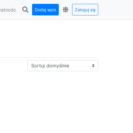
watnośc
Dodaj wpis
Zaloguj się
Sortuj: