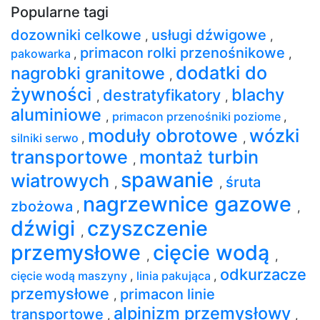
Popularne tagi
dozowniki celkowe
usługi dźwigowe
,
,
primacon rolki przenośnikowe
pakowarka
,
,
dodatki do
nagrobki granitowe
,
żywności
blachy
destratyfikatory
,
,
aluminiowe
,
primacon przenośniki poziome
,
moduły obrotowe
wózki
silniki serwo
,
,
transportowe
montaż turbin
,
spawanie
wiatrowych
śruta
,
,
nagrzewnice gazowe
zbożowa
,
,
dźwigi
czyszczenie
,
przemysłowe
cięcie wodą
,
,
odkurzacze
cięcie wodą maszyny
,
linia pakująca
,
przemysłowe
primacon linie
,
alpinizm przemysłowy
transportowe
,
,