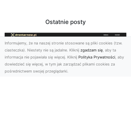
Ostatnie posty
Informujemy, że na naszej stronie stosowane są pliki cookies (tzw.
ciasteczka). Niestety nie są jadalne. Kliknij
zgadzam się
, aby ta
informacja nie pojawiała się więcej. Kliknij
Polityka Prywatności
, aby
dowiedzieć się więcej, w tym jak zarządzać plikami cookies za
pośrednictwem swojej przeglądarki.
Zdjęcia z drona Tarnów – nowoczesne
spojrzenie na biznes
Zdjęcia z drona Tarnów to doskonały sposób na