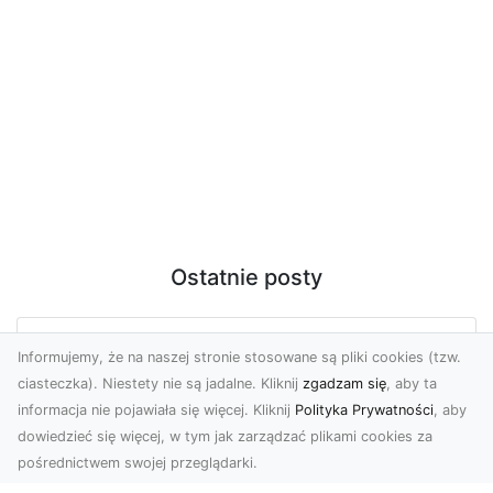
Ostatnie posty
Zdjęcia z drona Tarnów – nowoczesne
Informujemy, że na naszej stronie stosowane są pliki cookies (tzw.
spojrzenie na biznes
ciasteczka). Niestety nie są jadalne. Kliknij
zgadzam się
, aby ta
informacja nie pojawiała się więcej. Kliknij
Polityka Prywatności
, aby
Zdjęcia z drona Tarnów to doskonały sposób na
dowiedzieć się więcej, w tym jak zarządzać plikami cookies za
wzbogacenie Twojej oferty wizualnej. Dzięki
pośrednictwem swojej przeglądarki.
usługom ...