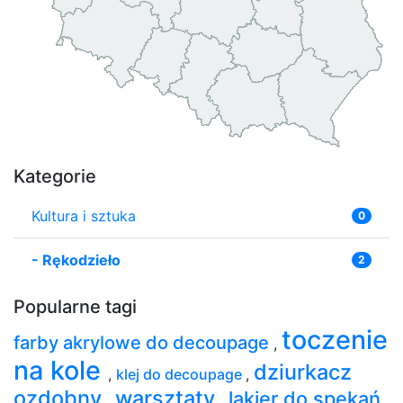
Kategorie
Kultura i sztuka
0
-
Rękodzieło
2
Popularne tagi
toczenie
farby akrylowe do decoupage
,
na kole
dziurkacz
,
klej do decoupage
,
ozdobny
warsztaty
lakier do spękań
,
,
,