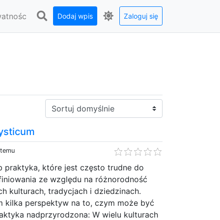
watnośc
Dodaj wpis
Zaloguj się
Sortuj:
ysticum
 temu
b praktyka, które jest często trudne do
iniowania ze względu na różnorodność
ch kulturach, tradycjach i dziedzinach.
m kilka perspektyw na to, czym może być
raktyka nadprzyrodzona: W wielu kulturach