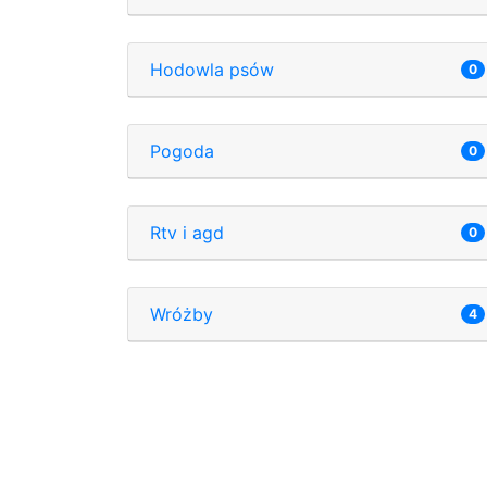
Hodowla psów
0
Pogoda
0
Rtv i agd
0
Wróżby
4