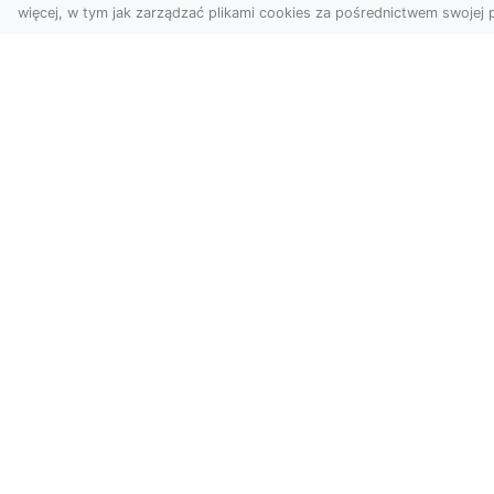
więcej, w tym jak zarządzać plikami cookies za pośrednictwem swojej p
Zdjęcia z drona
Tarnów –
Mo
nowoczesne
po
spojrzenie na biznes
św
wn
Zdjęcia z drona Tarnów to
doskonały sposób na
Du
wzbogacenie Twojej oferty
nie
wizualnej. Dzięki usługom ...
no
ory
nie
Arteria.org.pl - katalog www
Wyszukaj i odkryj różnorodne strony intern
Znajdź informacje, usługi i produkty, które 