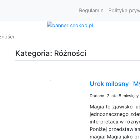
Regulamin
Polityka pry
żności
Kategoria: Różności
Urok miłosny- M
Dodano: 2 lata 8 miesięcy
Magia to zjawisko lu
jednoznacznego zdef
interpretacji w różny
Poniżej przedstawia
magia: Magia jako p