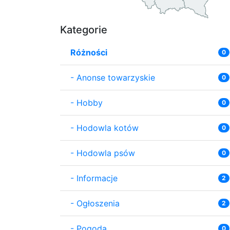
Kategorie
Różności
0
-
Anonse towarzyskie
0
-
Hobby
0
-
Hodowla kotów
0
-
Hodowla psów
0
-
Informacje
2
-
Ogłoszenia
2
-
Pogoda
0