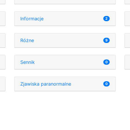
Informacje
2
Różne
9
Sennik
0
Zjawiska paranormalne
0