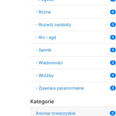
-
Różne
9
-
Rozwój osobisty
0
-
Rtv i agd
0
-
Sennik
0
-
Wiadomości
0
-
Wróżby
4
-
Zjawiska paranormalne
0
Kategorie
Anonse towarzyskie
0