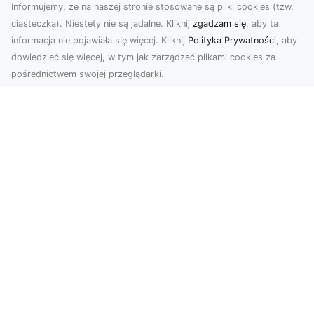
Informujemy, że na naszej stronie stosowane są pliki cookies (tzw.
ciasteczka). Niestety nie są jadalne. Kliknij
zgadzam się
, aby ta
informacja nie pojawiała się więcej. Kliknij
Polityka Prywatności
, aby
dowiedzieć się więcej, w tym jak zarządzać plikami cookies za
pośrednictwem swojej przeglądarki.
Zdjęcia z drona Tarnów – nowoczesne
spojrzenie na biznes
Zdjęcia z drona Tarnów to doskonały sposób na
wzbogacenie Twojej oferty wizualnej. Dzięki
usługom ...