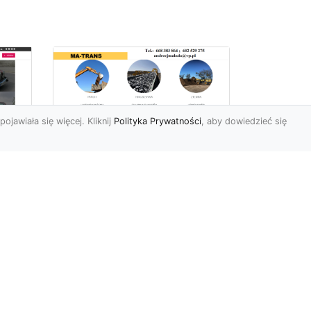
pojawiała się więcej. Kliknij
Polityka Prywatności
, aby dowiedzieć się
Usługi Przygotowania
Terenów Zielonych i
Ogrodów w Radomiu
i
– Oferta MA-TRANS
Kompleksowe
Przygotowanie Terenów
y i
pod Ogrody i Zieleń w
Radomiu Firma MA-TRANS
z Radomia oferuje ...
.