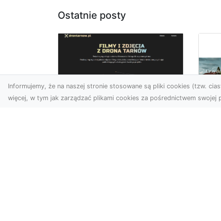
Ostatnie posty
Informujemy, że na naszej stronie stosowane są pliki cookies (tzw. ciast
więcej, w tym jak zarządzać plikami cookies za pośrednictwem swojej p
Zdjęcia z drona
Tarnów –
Mo
nowoczesne
po
spojrzenie na biznes
św
wn
Zdjęcia z drona Tarnów to
doskonały sposób na
Du
wzbogacenie Twojej oferty
nie
wizualnej. Dzięki usługom ...
no
ory