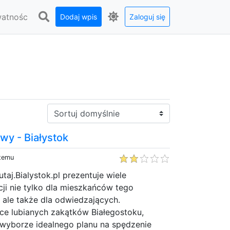
watnośc
Dodaj wpis
Zaloguj się
Sortuj:
wy - Białystok
 temu
taj.Bialystok.pl prezentuje wiele
ji nie tylko dla mieszkańców tego
 ale także dla odwiedzających.
ce lubianych zakątków Białegostoku,
yborze idealnego planu na spędzenie