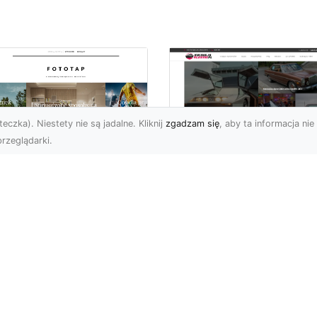
eczka). Niestety nie są jadalne. Kliknij
zgadzam się
, aby ta informacja nie 
rzeglądarki.
tyw graffiti i jego
W królestwie mocy 
pularność w
szybkości: Historia
iecie aranżacji
mustanga fastback
ętrz!
Wstęp: W królestwie moc
ża dawka kolorów,
szybkości - Historia
banalne printy,
mustanga fastback Jeśli
woczesne wzornictwo w
jest jedno auto, które st..
ginalnym stylu – nikogo