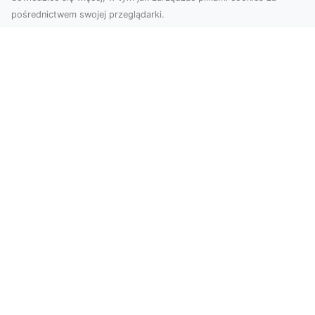
pośrednictwem swojej przeglądarki.
Zdjęcia z drona Tarnów – nowoczesne
spojrzenie na biznes
Zdjęcia z drona Tarnów to doskonały sposób na
wzbogacenie Twojej oferty wizualnej. Dzięki
usługom ...