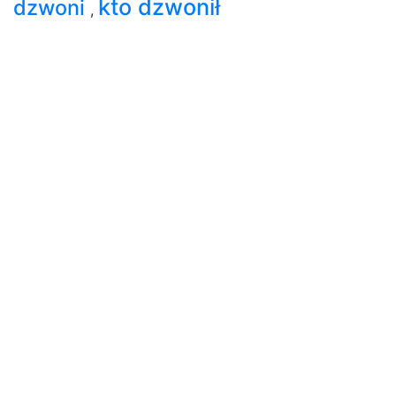
kto dzwonił
dzwoni
,