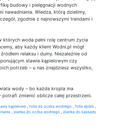
yfikę budowy i pielęgnacji wodnych
i nawadniania. Wiedza, którą dzielimy,
czegół, zgodnie z najnowszymi trendami i
w których woda pełni rolę centrum życia
hcemy, aby każdy klient Wodni.pl mógł
źródłem relaksu i dumy. Niezależnie od
mponującym stawie kąpielowym czy
ich potrzeb – u nas znajdziesz wszystko,
wiata wody – bo każda kropla ma
otrafi zmienić oblicze całej przestrzeni.
tawy kąpielowe
,
folia do oczka wodnego
,
folia epdm
,
niania
,
pianka do oczka wodnego
,
pianka do kaskady