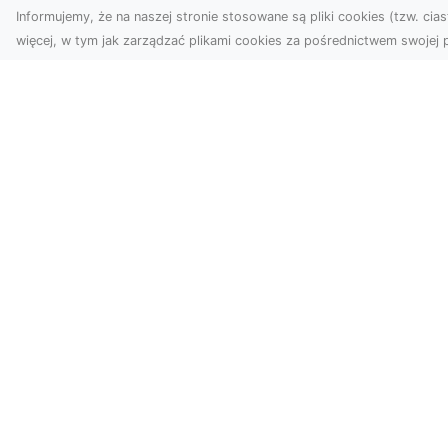
Informujemy, że na naszej stronie stosowane są pliki cookies (tzw. ciast
więcej, w tym jak zarządzać plikami cookies za pośrednictwem swojej p
Zdjęcia z drona
Tarnów –
Mo
nowoczesne
po
spojrzenie na biznes
św
wn
Zdjęcia z drona Tarnów to
doskonały sposób na
Du
wzbogacenie Twojej oferty
nie
wizualnej. Dzięki usługom ...
no
ory
nie
Arteria.org.pl - katalog www
Wyszukaj i odkryj różnorodne strony intern