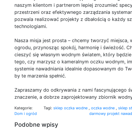
naszym klientom i partnerom lepiej zrozumieć spec
przestrzeni oraz efektywnego zarządzania systemam
pozwala realizować projekty z dbałością o każdy sz
technologiami.
Nasza misja jest prosta – chcemy tworzyć miejsca, 
ogrodu, przynosząc spokój, harmonię i świeżość. C
cieszyć się własnym wodnym światem, który będzie 
tego, czy marzysz o kameralnym oczku wodnym, i
systemie nawadniania idealnie dopasowanym do Two
by te marzenia spełnić.
Zapraszamy do odkrywania z nami fascynującego ś
znaczenie, a dobrze zaprojektowany zbiornik wodny p
Kategorie:
Tagi:
sklep oczka wodne
,
oczka wodne
,
sklep s
Dom i ogród
darmowy projekt nawad
Podobne wpisy