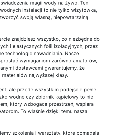
świadczenia magii wody na żywo. Ten
odnych instalacji to nie tylko wizytówka,
ą stworzyć swoją własną, niepowtarzalną
fercie znajdziesz wszystko, co niezbędne do
ch i elastycznych folii izolacyjnych, przez
ne technologie nawadniania. Nasze
y sprostać wymaganiom zarówno amatorów,
owanymi dostawcami gwarantujemy, że
materiałów najwyższej klasy.
ent, ale przede wszystkim podejście pełne
zko wodne czy zbiornik kąpielowy to nie
tem, który wzbogaca przestrzeń, wspiera
atorom. To właśnie dzięki temu nasza
jemy szkolenia i warsztaty, które pomagają