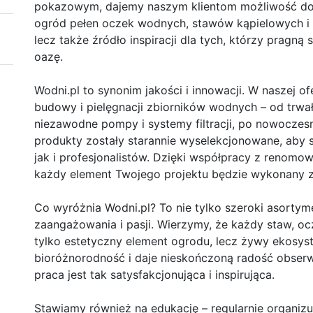
pokazowym, dajemy naszym klientom możliwość do
ogród pełen oczek wodnych, stawów kąpielowych i w
lecz także źródło inspiracji dla tych, którzy pragn
oazę.
Wodni.pl to synonim jakości i innowacji. W naszej o
budowy i pielęgnacji zbiorników wodnych – od trwały
niezawodne pompy i systemy filtracji, po nowoczes
produkty zostały starannie wyselekcjonowane, ab
jak i profesjonalistów. Dzięki współpracy z renom
każdy element Twojego projektu będzie wykonany z 
Co wyróżnia Wodni.pl? To nie tylko szeroki asortym
zaangażowania i pasji. Wierzymy, że każdy staw, oc
tylko estetyczny element ogrodu, lecz żywy ekosys
bioróżnorodność i daje nieskończoną radość obserw
praca jest tak satysfakcjonująca i inspirująca.
Stawiamy również na edukację – regularnie organizu