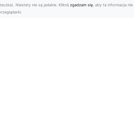
eczka). Niestety nie są jadalne. Kliknij
zgadzam się
, aby ta informacja nie 
rzeglądarki.
tyw graffiti i jego
W królestwie mocy 
pularność w
szybkości: Historia
iecie aranżacji
mustanga fastback
ętrz!
Wstęp: W królestwie moc
ża dawka kolorów,
szybkości - Historia
banalne printy,
mustanga fastback Jeśli
woczesne wzornictwo w
jest jedno auto, które st..
ginalnym stylu – nikogo
 pow...
Subskrybuj newslette
etowe w katalogu Arteria.