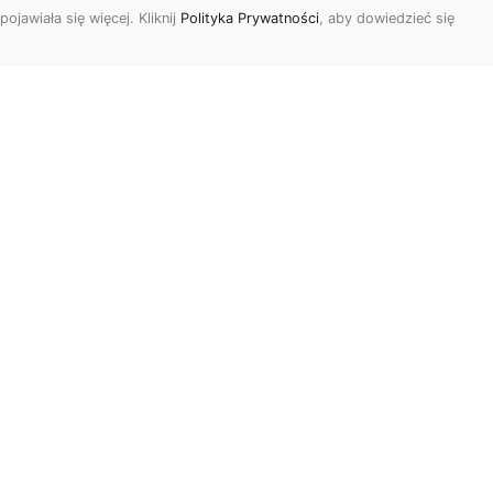
pojawiała się więcej. Kliknij
Polityka Prywatności
, aby dowiedzieć się
Usługi Przygotowania
Terenów Zielonych i
Ogrodów w Radomiu
i
– Oferta MA-TRANS
Kompleksowe
Przygotowanie Terenów
y i
pod Ogrody i Zieleń w
Radomiu Firma MA-TRANS
z Radomia oferuje ...
.
r