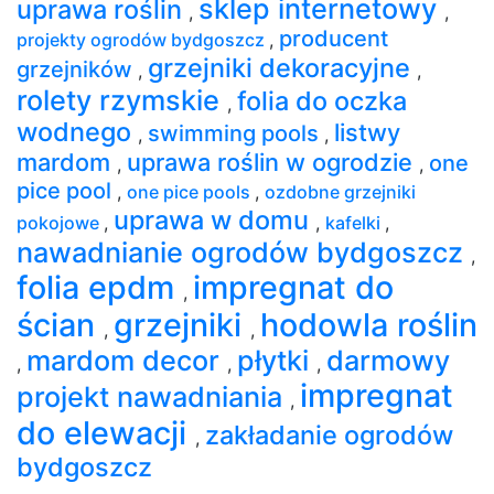
sklep internetowy
uprawa roślin
,
,
producent
projekty ogrodów bydgoszcz
,
grzejniki dekoracyjne
grzejników
,
,
rolety rzymskie
folia do oczka
,
wodnego
listwy
swimming pools
,
,
mardom
uprawa roślin w ogrodzie
one
,
,
pice pool
,
one pice pools
,
ozdobne grzejniki
uprawa w domu
pokojowe
,
,
kafelki
,
nawadnianie ogrodów bydgoszcz
,
folia epdm
impregnat do
,
ścian
grzejniki
hodowla roślin
,
,
mardom decor
płytki
darmowy
,
,
,
impregnat
projekt nawadniania
,
do elewacji
zakładanie ogrodów
,
bydgoszcz