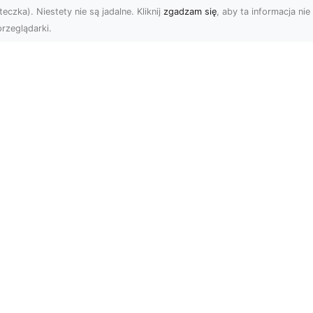
eczka). Niestety nie są jadalne. Kliknij
zgadzam się
, aby ta informacja nie 
rzeglądarki.
tyw graffiti i jego
W królestwie mocy 
pularność w
szybkości: Historia
iecie aranżacji
mustanga fastback
ętrz!
Wstęp: W królestwie moc
ża dawka kolorów,
szybkości - Historia
banalne printy,
mustanga fastback Jeśli
woczesne wzornictwo w
jest jedno auto, które st..
ginalnym stylu – nikogo
 pow...
Subskrybuj newslette
etowe w katalogu Arteria.