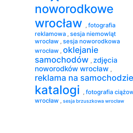
noworodkowe
wrocław
fotografia
,
reklamowa
sesja niemowląt
,
wrocław
sesja noworodkowa
,
oklejanie
wrocław
,
samochodów
zdjęcia
,
noworodków wrocław
,
reklama na samochodzi
katalogi
fotografia ciążo
,
wrocław
,
sesja brzuszkowa wrocław