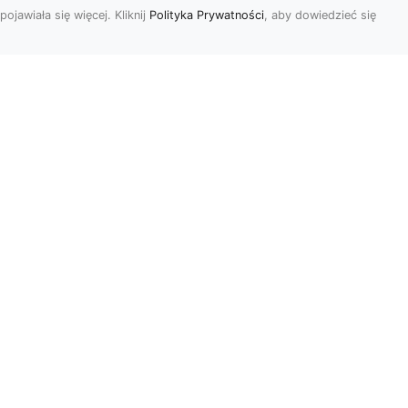
pojawiała się więcej. Kliknij
Polityka Prywatności
, aby dowiedzieć się
Usługi Przygotowania
Terenów Zielonych i
Ogrodów w Radomiu
i
– Oferta MA-TRANS
Kompleksowe
Przygotowanie Terenów
y i
pod Ogrody i Zieleń w
Radomiu Firma MA-TRANS
z Radomia oferuje ...
.
r