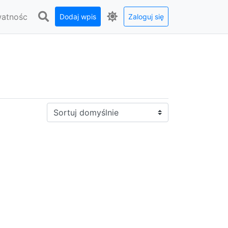
watnośc
Dodaj wpis
Zaloguj się
Sortuj: