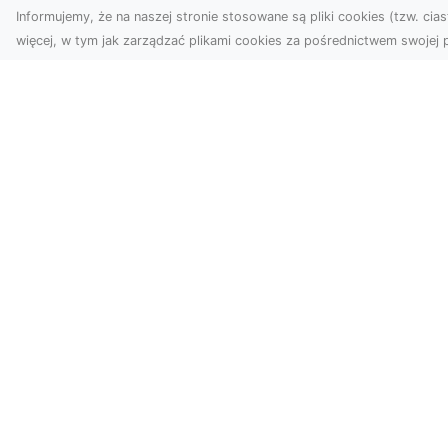
Informujemy, że na naszej stronie stosowane są pliki cookies (tzw. ciast
więcej, w tym jak zarządzać plikami cookies za pośrednictwem swojej p
Zdjęcia z drona
Tarnów –
Mo
nowoczesne
po
spojrzenie na biznes
św
wn
Zdjęcia z drona Tarnów to
doskonały sposób na
Du
wzbogacenie Twojej oferty
nie
wizualnej. Dzięki usługom ...
no
ory
nie
Arteria.org.pl - katalog www
Wyszukaj i odkryj różnorodne strony intern