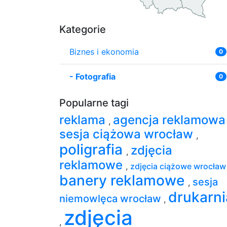
Kategorie
Biznes i ekonomia
0
-
Fotografia
0
Popularne tagi
reklama
agencja reklamow
,
sesja ciążowa wrocław
,
poligrafia
zdjęcia
,
reklamowe
,
zdjęcia ciążowe wrocła
banery reklamowe
sesja
,
drukarni
niemowlęca wrocław
,
zdjęcia
,