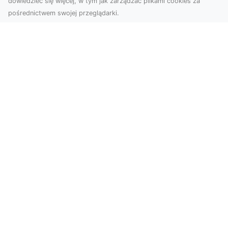
dowiedzieć się więcej, w tym jak zarządzać plikami cookies za
pośrednictwem swojej przeglądarki.
Zdjęcia z drona Tarnów – nowoczesne
spojrzenie na biznes
Zdjęcia z drona Tarnów to doskonały sposób na
wzbogacenie Twojej oferty wizualnej. Dzięki
usługom ...
Motyw graffiti i jego popularność w
świecie aranżacji wnętrz!
Duża dawka kolorów, niebanalne printy,
nowoczesne wzornictwo w oryginalnym stylu –