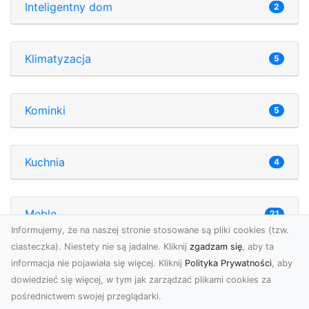
Inteligentny dom
2
Klimatyzacja
5
Kominki
5
Kuchnia
4
Meble
21
Informujemy, że na naszej stronie stosowane są pliki cookies (tzw.
ciasteczka). Niestety nie są jadalne. Kliknij
zgadzam się
, aby ta
informacja nie pojawiała się więcej. Kliknij
Polityka Prywatności
, aby
Nieruchomości
6
dowiedzieć się więcej, w tym jak zarządzać plikami cookies za
pośrednictwem swojej przeglądarki.