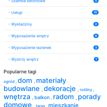
-
Szamba betonowe
0
-
Usługi
15
-
Wykładziny
2
-
Wyposażenie wnętrz
6
-
Wyposażenie łazienek
3
-
Wystrój wnętrz
1
Popularne tagi
dom
materiały
ogród
,
,
budowlane
dekoracje
,
,
rośliny
,
wnętrza
radom
porady
balkon
,
,
,
domowe
mieszkanie
,
taras
,