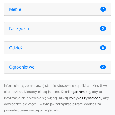
Meble
7
Narzędzia
3
Odzież
6
Ogrodnictwo
2
Organizacja imprez
Informujemy, że na naszej stronie stosowane są pliki cookies (tzw.
2
ciasteczka). Niestety nie są jadalne. Kliknij
zgadzam się
, aby ta
informacja nie pojawiała się więcej. Kliknij
Polityka Prywatności
, aby
dowiedzieć się więcej, w tym jak zarządzać plikami cookies za
Produkcja
16
pośrednictwem swojej przeglądarki.