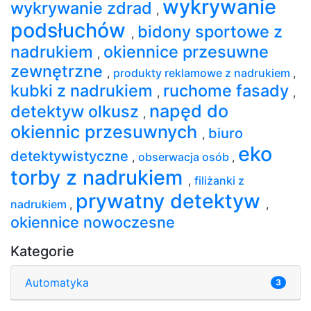
wykrywanie
wykrywanie zdrad
,
podsłuchów
bidony sportowe z
,
nadrukiem
okiennice przesuwne
,
zewnętrzne
,
produkty reklamowe z nadrukiem
,
kubki z nadrukiem
ruchome fasady
,
,
napęd do
detektyw olkusz
,
okiennic przesuwnych
biuro
,
eko
detektywistyczne
,
obserwacja osób
,
torby z nadrukiem
,
filiżanki z
prywatny detektyw
nadrukiem
,
,
okiennice nowoczesne
Kategorie
Automatyka
3