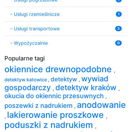
-
Usługi rzemieślnicze
1
-
Usługi transportowe
3
-
Wypożyczalnie
0
Popularne tagi
okiennice drewnopodobne
,
wywiad
detektyw
detektyw katowice
,
,
gospodarczy
detektyw kraków
,
,
okucia do okiennic przesuwnych
,
anodowanie
poszewki z nadrukiem
,
lakierowanie proszkowe
,
,
poduszki z nadrukiem
,