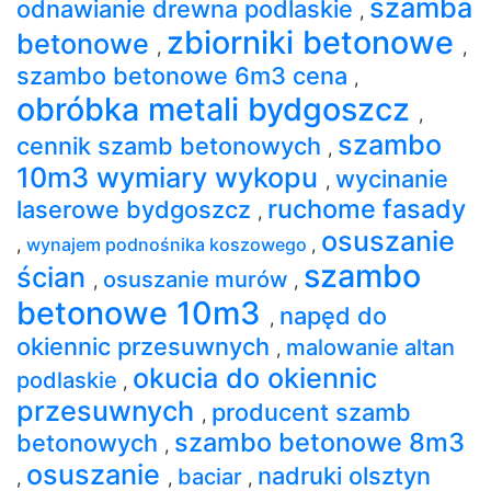
szamba
odnawianie drewna podlaskie
,
zbiorniki betonowe
betonowe
,
,
szambo betonowe 6m3 cena
,
obróbka metali bydgoszcz
,
szambo
cennik szamb betonowych
,
10m3 wymiary wykopu
wycinanie
,
ruchome fasady
laserowe bydgoszcz
,
osuszanie
,
wynajem podnośnika koszowego
,
szambo
ścian
osuszanie murów
,
,
betonowe 10m3
napęd do
,
okiennic przesuwnych
malowanie altan
,
okucia do okiennic
podlaskie
,
przesuwnych
producent szamb
,
szambo betonowe 8m3
betonowych
,
osuszanie
nadruki olsztyn
baciar
,
,
,