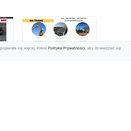
pojawiała się więcej. Kliknij
Polityka Prywatności
, aby dowiedzieć się
Usługi Przygotowania
Terenów Zielonych i
Ogrodów w Radomiu
i
– Oferta MA-TRANS
Kompleksowe
Przygotowanie Terenów
y i
pod Ogrody i Zieleń w
Radomiu Firma MA-TRANS
z Radomia oferuje ...
.