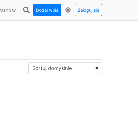
watnośc
Dodaj wpis
Zaloguj się
Sortuj: