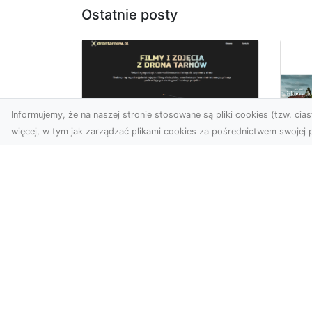
Ostatnie posty
Informujemy, że na naszej stronie stosowane są pliki cookies (tzw. ciast
więcej, w tym jak zarządzać plikami cookies za pośrednictwem swojej p
Zdjęcia z drona
Tarnów –
Mo
nowoczesne
po
spojrzenie na biznes
św
wn
Zdjęcia z drona Tarnów to
doskonały sposób na
Du
wzbogacenie Twojej oferty
nie
wizualnej. Dzięki usługom ...
no
ory