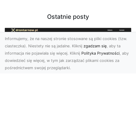
Ostatnie posty
Informujemy, że na naszej stronie stosowane są pliki cookies (tzw.
ciasteczka). Niestety nie są jadalne. Kliknij
zgadzam się
, aby ta
informacja nie pojawiała się więcej. Kliknij
Polityka Prywatności
, aby
dowiedzieć się więcej, w tym jak zarządzać plikami cookies za
pośrednictwem swojej przeglądarki.
Zdjęcia z drona Tarnów – nowoczesne
spojrzenie na biznes
Zdjęcia z drona Tarnów to doskonały sposób na
wzbogacenie Twojej oferty wizualnej. Dzięki