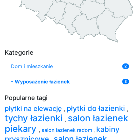
Kategorie
Dom i mieszkanie
2
-
Wyposażenie łazienek
3
Popularne tagi
płytki do łazienki
płytki na elewację
,
,
tychy łazienki
salon łazienek
,
piekary
kabiny
,
salon łazienek radom
,
salon łazienek
prysznicowe
,